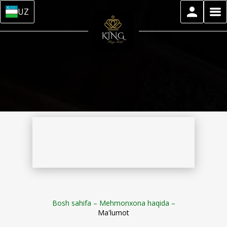
UZ
Bosh sahifa
–
Mehmonxona haqida
–
Ma'lumot