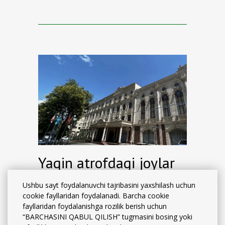
xabar bering
Yaqin atrofdagi joylar
haqida ma'lumot!
Ushbu sayt foydalanuvchi tajribasini yaxshilash uchun
cookie fayllaridan foydalanadi. Barcha cookie
fayllaridan foydalanishga rozilik berish uchun
King Plaza mehmonxonasini tanlab, siz
“BARCHASINI QABUL QILISH” tugmasini bosing yoki
Toshkentda ish safari, korporativ turar joy va