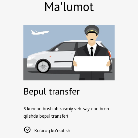
Ma'lumot
Bepul transfer
3 kundan boshlab rasmiy veb-saytdan bron
qilishda bepul transfer!
Transfer xizmatidan foydalanganda, iltimos,
Ko'proq ko'rsatish
ma'murlarga +998332211777 raqami orqali