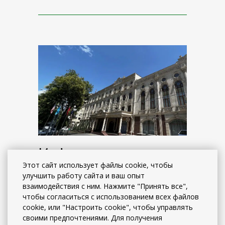
+998332211777
Информация о местах
поблизости!
Этот сайт использует файлы cookie, чтобы
улучшить работу сайта и ваш опыт
взаимодействия с ним. Нажмите "Принять все",
чтобы согласиться с использованием всех файлов
Выбрав отель King Plaza, вы получите
cookie, или "Настроить cookie", чтобы управлять
идеальное сочетание комфорта и
своими предпочтениями. Для получения
удобного расположения для деловых