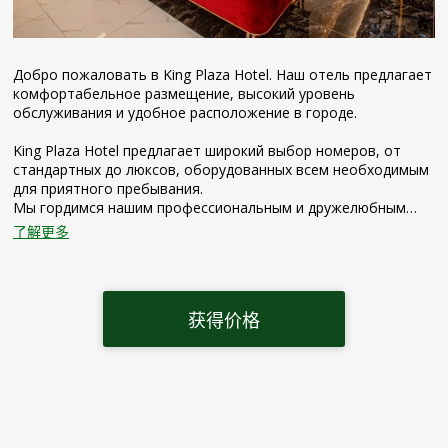
Добро пожаловать в King Plaza Hotel. Наш отель предлагает
комфортабельное размещение, высокий уровень
обслуживания и удобное расположение в городе.
King Plaza Hotel предлагает широкий выбор номеров, от
стандартных до люксов, оборудованных всем необходимым
для приятного пребывания.
Мы гордимся нашим профессиональным и дружелюбным
персоналом, который всегда готов предоставить вам
了解更多
внимательное обслуживание и помочь вам с любыми
запросами. King Plaza Hotel является идеальным выбором
как для туристов, так и для деловых путешественников.
获得价格
Приезжайте и ощутите атмосферу уюта и гостеприимства в
King Plaza Hotel – вашем доме в Ташкенте.