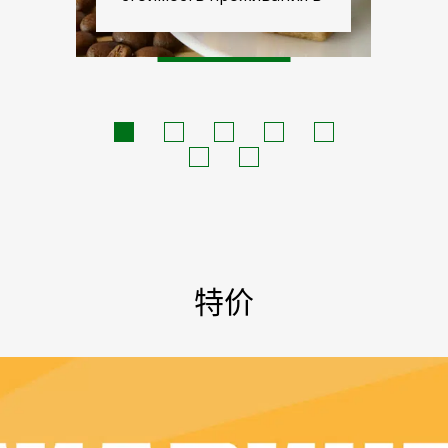
гостинице...
特价