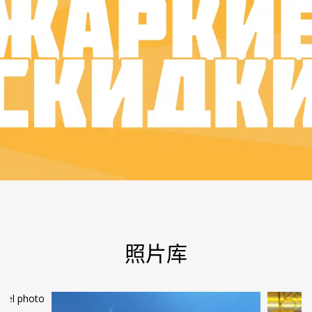
Жаркие Скидки
照片库
Жаркие Скидки Проведите лето с
комфортом и выгодой!
Специальное предложение: Скидка
15% на проживаниеБесплатный