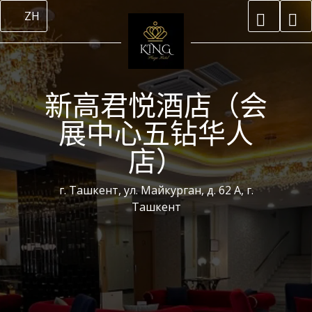
ZH
新高君悦酒店（会
展中心五钻华人
店）
г. Ташкент, ул. Майкурган, д. 62 А, г.
Ташкент