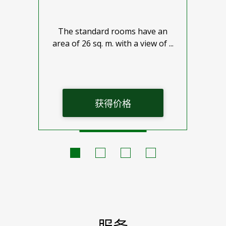
The standard rooms have an
In
n
area of 26 sq. m. with a view of ...
t
获得价格
服务